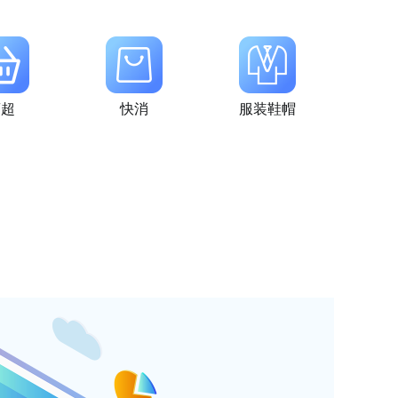
商超
快消
服装鞋帽